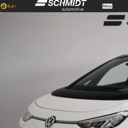
9,4+
Menu