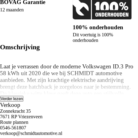
BOVAG Garantie
12 maanden
100% onderhouden
Dit voertuig is 100%
onderhouden
Omschrijving
Laat je verrassen door de moderne Volkswagen ID.3 Pro
58 kWh uit 2020 die we bij SCHMIDT automotive
aanbieden. Met zijn krachtige elektrische aandrijving
brengt deze hatchback je zorgeloos naar je bestemming.
De klassieke witte kleur geeft deze auto een stijlvolle
Verder lezen
uitstraling die overal opvalt.
Verkoop
Zonnekracht 35
Deze Volkswagen ID.3 is uitgerust met handige
7671 RP Vriezenveen
parkeersensoren aan zowel de voor- als achterzijde,
Route plannen
waardoor parkeren een fluitje van een cent wordt. De
0546-561807
verkoop@schmidtautomotive.nl
heldere LED koplampen zorgen voor een perfect zicht op