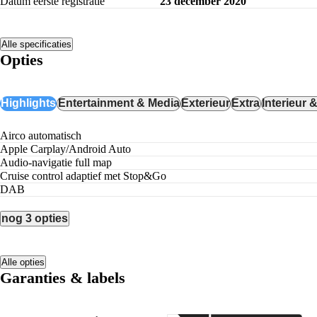
Datum eerste registratie
23 december 2020
Alle specificaties
Opties
Highlights
Entertainment & Media
Exterieur
Extra
Interieur 
airco automatisch
Apple Carplay/Android Auto
audio-navigatie full map
cruise control adaptief met Stop&Go
DAB
nog 3 opties
Alle opties
Garanties & labels