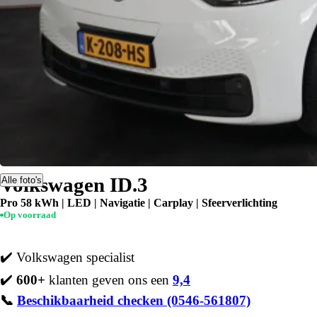
Volkswagen ID.3
Alle foto's
Pro 58 kWh | LED | Navigatie | Carplay | Sfeerverlichting
Op voorraad
✔️ Volkswagen specialist
✔️
600+
klanten geven ons een
9,4
📞
Beschikbaarheid checken (0546-561807)